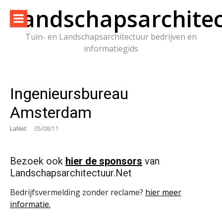
Naar
Landschapsarchitec
de
inhoud
Tuin- en Landschapsarchitectuur bedrijven en
springen
informatiegids
Ingenieursbureau
Amsterdam
LaNet
05/08/11
Bezoek ook
hier de sponsors
van
Landschapsarchitectuur.Net
Bedrijfsvermelding zonder reclame?
hier meer
informatie.