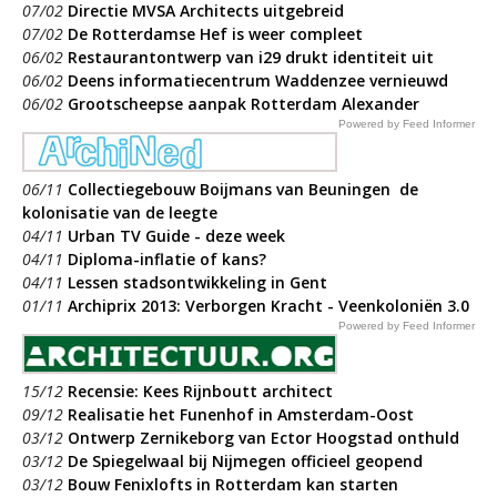
07/02
Directie MVSA Architects uitgebreid
07/02
De Rotterdamse Hef is weer compleet
06/02
​Restaurantontwerp van i29 drukt identiteit uit
06/02
Deens informatiecentrum Waddenzee vernieuwd
06/02
​Grootscheepse aanpak Rotterdam Alexander
Powered by Feed Informer
06/11
Collectiegebouw Boijmans van Beuningen  de
kolonisatie van de leegte
04/11
Urban TV Guide - deze week
04/11
Diploma-inflatie of kans?
04/11
Lessen stadsontwikkeling in Gent
01/11
Archiprix 2013: Verborgen Kracht - Veenkoloniën 3.0
Powered by Feed Informer
15/12
Recensie: Kees Rijnboutt architect
09/12
Realisatie het Funenhof in Amsterdam-Oost
03/12
Ontwerp Zernikeborg van Ector Hoogstad onthuld
03/12
De Spiegelwaal bij Nijmegen officieel geopend
03/12
Bouw Fenixlofts in Rotterdam kan starten